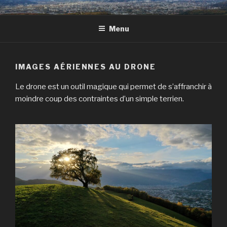
Skip
CLAPS & DÉCLICS
Des images dans tous les sens !
to
Menu
content
IMAGES AÉRIENNES AU DRONE
Le drone est un outil magique qui permet de s’affranchir à
moindre coup des contraintes d’un simple terrien.